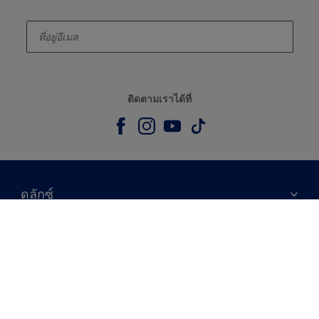
enter-your-email
ติดตามเราได้ที่
ดูลักซ์
เกี่ยวกับดูลักซ์
หมวดหมู่ยอดนิยม
ติดต่อเรา
เฉดสี
การเข้าถึง
ค้นหาร้านค้า
ผลิตภัณฑ์
ความแม่นยำของสี
ไอเดียการตกแต่ง