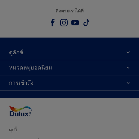
ติดตามเราได้ที่
ดูลักซ์
เกี่ยวกับดูลักซ์
หมวดหมู่ยอดนิยม
ติดต่อเรา
เฉดสี
การเข้าถึง
ค้นหาร้านค้า
ผลิตภัณฑ์
ความแม่นยำของสี
ไอเดียการตกแต่ง
คำแนะนำจากผู้เชี่ยวชาญ
บริการออกแบบสี
คุกกี้