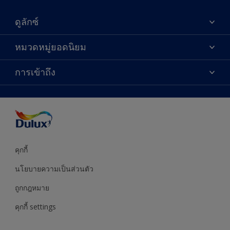
ดูลักซ์
เกี่ยวกับดูลักซ์
หมวดหมู่ยอดนิยม
ติดต่อเรา
เฉดสี
การเข้าถึง
ค้นหาร้านค้า
ผลิตภัณฑ์
ความแม่นยำของสี
ไอเดียการตกแต่ง
คำแนะนำจากผู้เชี่ยวชาญ
บริการออกแบบสี
คุกกี้
นโยบายความเป็นส่วนตัว
ถูกกฎหมาย
คุกกี้ settings