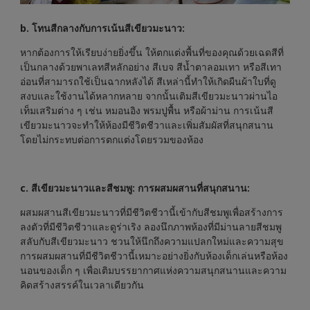
b. โทนสีกลางกับการเน้นสีเขียวมะนาว:
หากต้องการให้เรียบง่ายยิ่งขึ้น ให้ตกแต่งพื้นที่ของคุณด้วยเฉดสีที่
เป็นกลางด้วยพาเลทสีหลักอย่าง สีเบจ สีน้ำตาลอมเทา หรือสีเทา
อ่อนที่สามารถใช้เป็นฉากหลังได้ สีเหล่านี้ทำให้เกิดผืนผ้าใบที่ดู
สงบและใช้งานได้หลากหลาย จากนั้นเติมสีเขียวมะนาวผ่านไอ
เท็มเสริมต่าง ๆ เช่น หมอนอิง พรมปูพื้น หรือผ้าม่าน การเน้นสี
เขียวมะนาวจะทำให้ห้องมีชีวิตชีวาและเพิ่มสัมผัสที่สนุกสนาน
โดยไม่กระทบต่อการตกแต่งโดยรวมของห้อง
c. สีเขียวมะนาวและสีชมพู: การผสมผสานที่สนุกสนาน:
ผสมผสานสีเขียวมะนาวที่มีชีวิตชีวานี้เข้ากับสีชมพูเพื่อสร้างการ
ลงตัวที่มีชีวิตชีวาและดูร่าเริง ลองนึกภาพห้องที่มีม่านลายสีชมพู
สลับกับสีเขียวมะนาว ชวนให้นึกถึงความแปลกใหม่และความสุข
การผสมผสานที่มีชีวิตชีวานี้เหมาะอย่างยิ่งกับห้องเด็กเล่นหรือห้อง
นอนของเด็ก ๆ เพื่อเติมบรรยากาศแห่งความสนุกสนานและความ
คิดสร้างสรรค์ในเวลาเดียวกัน