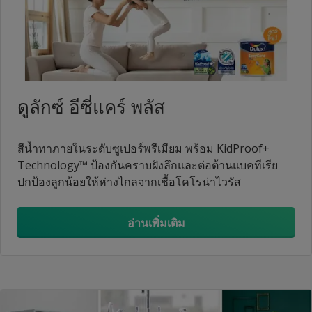
ดูลักซ์ อีซี่แคร์ พลัส
สีน้ำทาภายในระดับซูเปอร์พรีเมียม พร้อม KidProof+
Technology™ ป้องกันคราบฝังลึกและต่อต้านแบคทีเรีย
ปกป้องลูกน้อยให้ห่างไกลจากเชื้อโคโรน่าไวรัส
อ่านเพิ่มเติม