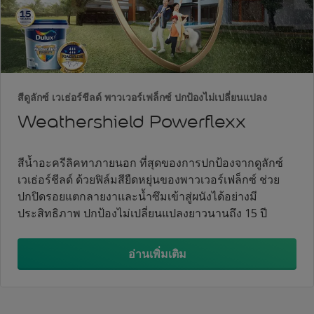
สีดูลักซ์ เวเธ่อร์ชีลด์ พาวเวอร์เฟล็กซ์ ปกป้องไม่เปลี่ยนแปลง
Weathershield Powerflexx
สีน้ำอะครีลิคทาภายนอก ที่สุดของการปกป้องจากดูลักซ์
เวเธ่อร์ชีลด์ ด้วยฟิล์มสียืดหยุ่นของพาวเวอร์เฟล็กซ์ ช่วย
ปกปิดรอยแตกลายงาและน้ำซึมเข้าสู่ผนังได้อย่างมี
ประสิทธิภาพ ปกป้องไม่เปลี่ยนแปลงยาวนานถึง 15 ปี
อ่านเพิ่มเติม