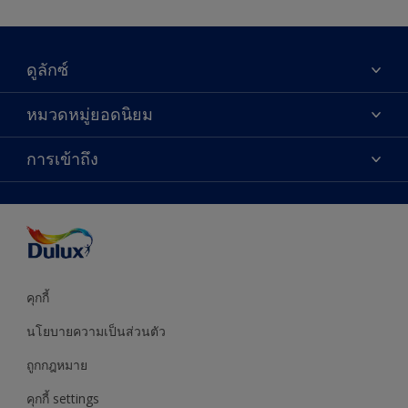
ดูลักซ์
เกี่ยวกับดูลักซ์
หมวดหมู่ยอดนิยม
ติดต่อเรา
เฉดสี
การเข้าถึง
ค้นหาร้านค้า
ผลิตภัณฑ์
ความแม่นยำของสี
ไอเดียการตกแต่ง
คำแนะนำจากผู้เชี่ยวชาญ
บริการออกแบบสี
คุกกี้
นโยบายความเป็นส่วนตัว
ถูกกฎหมาย
คุกกี้ settings