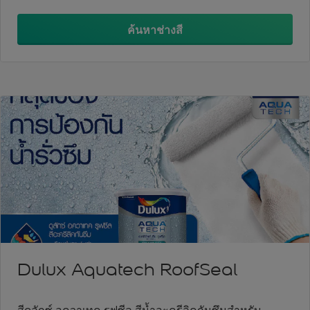
ค้นหาช่างสี
Dulux Aquatech RoofSeal
สีดูลักซ์ อควาเทค รูฟซีล สีน้ำอะครีลิคกันซึมสำหรับ