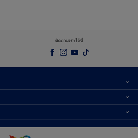
ติดตามเราได้ที่
เกี่ยวกับดูลักซ์
ติดต่อเรา
เฉดสี
ค้นหาร้านค้า
ผลิตภัณฑ์
ความแม่นยำของสี
ไอเดียการตกแต่ง
คำแนะนำจากผู้เชี่ยวชาญ