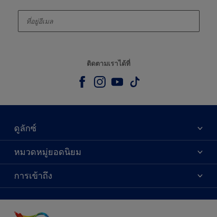
enter-your-email
ติดตามเราได้ที่
ดูลักซ์
เกี่ยวกับดูลักซ์
หมวดหมู่ยอดนิยม
ติดต่อเรา
เฉดสี
การเข้าถึง
ค้นหาร้านค้า
ผลิตภัณฑ์
ความแม่นยำของสี
ไอเดียการตกแต่ง
คำแนะนำจากผู้เชี่ยวชาญ