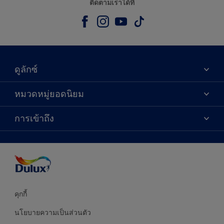
ติดตามเราได้ที่
ดูลักซ์
เกี่ยวกับดูลักซ์
หมวดหมู่ยอดนิยม
ติดต่อเรา
เฉดสี
การเข้าถึง
ค้นหาร้านค้า
ผลิตภัณฑ์
ความแม่นยำของสี
ไอเดียการตกแต่ง
คำแนะนำจากผู้เชี่ยวชาญ
บริการออกแบบสี
คุกกี้
นโยบายความเป็นส่วนตัว