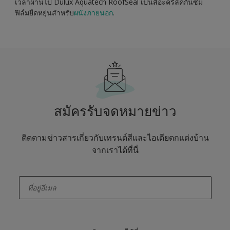
เวลาผ่านไป Dulux Aquatech RoofSeal เป็นสีอะครีลิคกันซึม
ฟิล์มยืดหยุ่นสำหรับ
ผนังภายนอก
.
สมัครรับจดหมายข่าว
ติดตามข่าวสารเกี่ยวกับเทรนด์สีและไอเดียตกแต่งบ้าน
จากเราได้ที่นี่
enter-your-email