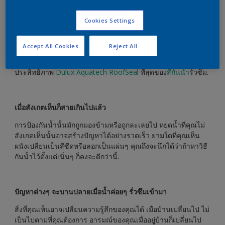
Cookies Settings
บ้านของคุณจะดูดีและน่าอยู่ก็ต่อเมื่อคุณสามารถป้องกันความเสีย
Accept All Cookies
Reject All
หายจากสาเหตุต่างๆ ได้ รักษาความสวยงามและเพิ่มประสิทธิภาพ
ในการการป้องกันบ้านของคุณด้วยผลิตภัณฑ์กันรั่วซึมที่มี
ประสิทธิภาพ
Dulux Aquatech RoofSea
l ที่สุดของ
สีกันน้ำ
รั่วซึม.
เมื่อสังเกตเห็นก็สายเกินไปแล้ว
การป้องกันน้ำนั้นมักถูกมองข้ามหรือถูกละเลยไป หยดน้ำที่คุณไม่
สังเกตเห็นนั้นอาจสร้างปัญหาได้อย่างรวดเร็ว ยามใดที่คุณเห็น
ผนังเปลี่ยนเป็นสีซีดหรือลอกเป็นแผ่นๆ คุณถึงจะนึกได้ว่าถ้าหาวิธี
กันน้ำไว้ตั้งแต่เนิ่นๆ ก็คงจะดีกว่านี้.
ปัญหาต่างๆ จะบานปลายเมื่อน้ำค่อยๆ รั่วซึมเข้ามา
สิ่งที่คุณเห็นอาจเปลี่ยนความรู้สึกของคุณได้ เมื่อบ้านเปลี่ยนไป ไม่
เป็นไปตามที่คุณต้องการ อารมณ์ของคุณเมื่ออยู่บ้านก็เปลี่ยนไป