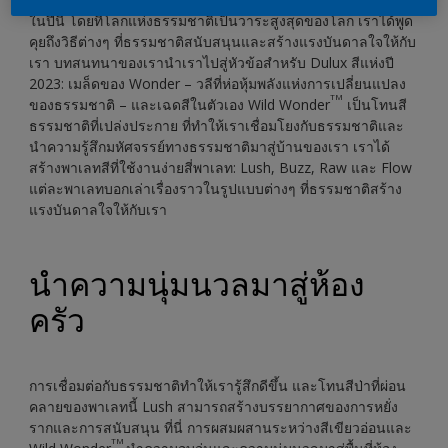
ในปีนี้ โดยที่โลกแห่งธรรมชาติเป็นวาระสูงสุดของโลก เราได้พูด
คุยถึงวิธีต่างๆ ที่ธรรมชาติสนับสนุนและสร้างแรงบันดาลใจให้กับ
เรา บทสนทนาของเรานำเราไปสู่หัวข้อสำหรับ Dulux สีแห่งปี
2023: เมล็ดของ Wonder – วลีที่ห่อหุ้มพลังแห่งการเปลี่ยนแปลง
TM
ของธรรมชาติ – และเฉดสีในตัวเอง Wild Wonder
เป็นโทนสี
ธรรมชาติที่เปล่งประกาย ที่ทำให้เราเชื่อมโยงกับธรรมชาติและ
นำความรู้สึกมหัศจรรย์ทางธรรมชาติมาสู่บ้านของเรา เราได้
สร้างพาเลทสีที่ใช้งานง่ายสี่พาเลท: Lush, Buzz, Raw และ Flow
แต่ละพาเลทบอกเล่าเรื่องราวในรูปแบบต่างๆ ที่ธรรมชาติสร้าง
แรงบันดาลใจให้กับเรา
นำความนุ่มนวลมาสู่ห้อง
ครัว
การเชื่อมต่อกับธรรมชาติทำให้เรารู้สึกดีขึ้น และโทนสีป่าที่ผ่อน
คลายของพาเลทนี้ Lush สามารถสร้างบรรยากาศของการหยั่ง
รากและการสนับสนุน ที่นี่ การผสมผสานระหว่างสีเขียวอ่อนและ
TM