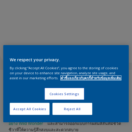
We respect your privacy.
By clicking “Accept All Cookies”, you agree to the storing of cookies
on your device to enhance site navigation, analyze site usage, and
assist in our marketing efforts.
คำชี้แจงเกี่ยวกับคุกกี้สำหรับข้อมูลเพิ่มเติม
การได้มีความรู้สึกเชื่อมโยงกับธรรมชาตินั้นมีผลอย่างลึกซึ้งและ
เป็นแนวคิดเชิงบวกต่อความเป็นอยู่ที่ดีของเรา
โทนสี
Lush ใน
กลุ่มชุดสีที่ผ่อนคลายนั้นได้รับแรงบันดาลใจจาก
โทนสี
ที่คุณพบใน
Cookies Settings
ป่าและป่าไม้ สามารถช่วยให้เราสัมผัสได้ถึงโลกธรรมชาติ
สร้างสรรค์เสียงสะท้อนของภูมิทัศน์เข้ามาสู่บ้านของเรา สี Lush
Accept All Cookies
Reject All
เหมาะอย่างยิ่งสำหรับการออกแบบพื้นที่ที่รองรับและฟื้นฟู พวกเขา
ยังทำงานอย่างยอดเยี่ยมควบคู่ไปกับ
Dulux Color of the Year
TM
อย่าง Wild Wonder
และสามารถออกแบบการผสมสีสันที่มีชีวิต
ชีวาที่ให้ความรู้สึกสงบและสะดวกสบาย