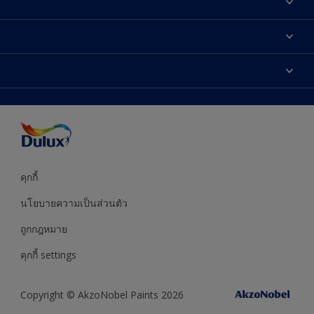
เกี่ยวกับดูลักซ์
ติดต่อเรา
เฉดสี
ค้นหาร้านค้า
ผลิตภัณฑ์
ความแม่นยำของสี
ไอเดียการตกแต่ง
คำแนะนำจากผู้เชี่ยวชาญ
บริการออกแบบสี
คุกกี้
นโยบายความเป็นส่วนตัว
ถูกกฎหมาย
คุกกี้ settings
Copyright © AkzoNobel Paints 2026