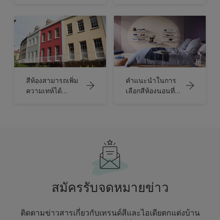
บ้านของคุณด้วย
รื่น ด้วย Dulux สี
โทนสีธรรมชาติ
แห่งปี
อันอบอุ่น
สีห้องสามารถเพิ่ม
คำแนะนำในการ
ความเทห์ได้
เลือกสีห้องนอนที่
อย่างไร?
ง่ายที่สุด
สมัครรับจดหมายข่าว
ติดตามข่าวสารเกี่ยวกับเทรนด์สีและไอเดียตกแต่งบ้าน