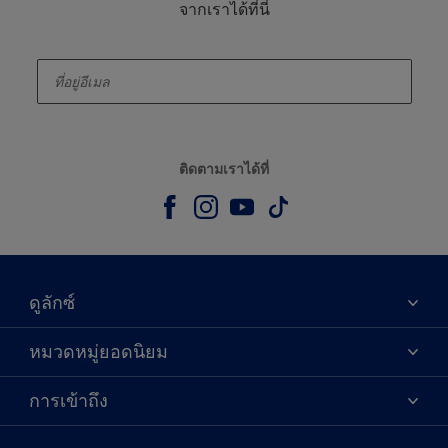
จากเราได้ที่นี่
enter-your-email
ติดตามเราได้ที่
ดูลักซ์
เกี่ยวกับดูลักซ์
หมวดหมู่ยอดนิยม
ติดต่อเรา
เฉดสี
การเข้าถึง
ค้นหาร้านค้า
ผลิตภัณฑ์
ความแม่นยำของสี