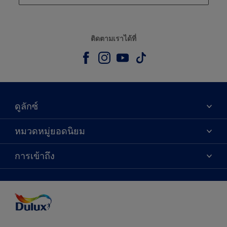
ติดตามเราได้ที่
ดูลักซ์
เกี่ยวกับดูลักซ์
หมวดหมู่ยอดนิยม
ติดต่อเรา
เฉดสี
การเข้าถึง
ค้นหาร้านค้า
ผลิตภัณฑ์
ความแม่นยำของสี
ไอเดียการตกแต่ง
คำแนะนำจากผู้เชี่ยวชาญ
บริการออกแบบสี