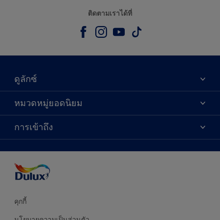
ติดตามเราได้ที่
ดูลักซ์
เกี่ยวกับดูลักซ์
หมวดหมู่ยอดนิยม
ติดต่อเรา
เฉดสี
การเข้าถึง
ค้นหาร้านค้า
ผลิตภัณฑ์
ความแม่นยำของสี
ไอเดียการตกแต่ง
คำแนะนำจากผู้เชี่ยวชาญ
บริการออกแบบสี
คุกกี้
นโยบายความเป็นส่วนตัว