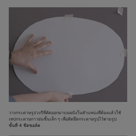
วางกระดาษรูปวงรีที่ตัดออกมาบนผนังในตำแหน่งที่ต้องแล้วใช้
เทปกระดาษกาวย่นชิ้นเล็ก ๆ เพื่อติดยึดกระดาษรูปไว้ตามรูป
ขั้นที่ 4: ขีดชอล์ค