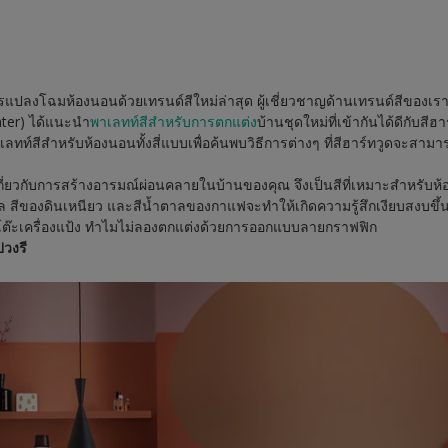
ปลงโฉมห้องนอนด้วยเทรนด์สีใหม่ล่าสุด ผู้เชี่ยวชาญด้านเทรนด์สีของเราที
nter) ได้แนะนำ
พาเลทท์สีสำหรับการตกแต่ง
บ้านชุดใหม่ที่เข้ากันได้ดีกับสีฮา
าเลทท์สีสำหรับห้องนอนทั้งสี่แบบเพื่อค้นพบวิธีการต่างๆ ที่สีฮาร์ทวูดจะสาม
งเกี่ยวกับการสร้างอารมณ์ผ่อนคลายในบ้านของคุณ จึงเป็นสีที่เหมาะสำหรับ
ล สีของดินเหนียว และสีน้ำตาลของกาแฟจะทำให้เกิดความรู้สึกเงียบสงบขึ้นมาท
ือโต๊ะเครื่องแป้ง ทำไมไม่ลองตกแต่งด้วยการออกแบบลายกราฟฟิก
ปวงรี