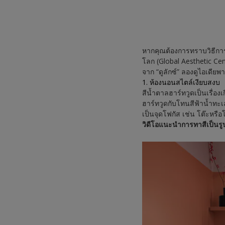
หากคุณต้องการทราบวิธีการแ
โลก (Global Aesthetic Ce
จาก “ดูลักซ์” ลองดูไอเดียพ
1. ห้องนอนสไตล์เงียบสงบ
สีน้ำตาลฮาร์ทวูดเป็นเรื่อ
ฮาร์ทวูดกับโทนสีฟ้าน้ำทะเ
เป็นจุดโฟกัส เช่น โต๊ะหร
วิดีโอแนะนำการทาสีเป็นรู