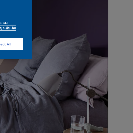
e site
มูลเพิ่มเติม
ect All