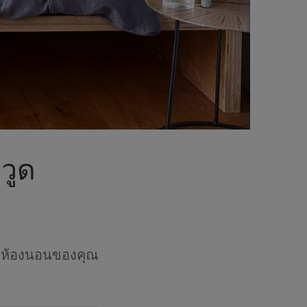
วูด
้กับห้องนอนของคุณ