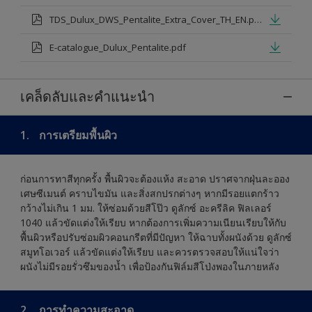
TDS_Dulux_DWS_Pentalite_Extra_Cover_TH_EN.pdf
E-catalogue_Dulux_Pentalite.pdf
เคล็ดลับและคำแนะนำ
1.
การเตรียมพื้นผิว
ก่อนการทาสีทุกครั้ง พื้นผิวจะต้องแห้ง สะอาด ปราศจากฝุ่นละออง
เศษซีเมนต์ คราบไขมัน และสิ่งสกปรกต่างๆ หากมีรอยแตกร้าว
กว้างไม่เกิน 1 มม. ให้ซ่อมด้วยสีโป๊ว ดูลักซ์ อะครีลิค ฟิลเลอร์
1040 แล้วขัดแต่งให้เรียบ หากต้องการเพิ่มความเนียนเรียบให้กับ
พื้นผิวหรือปรับซ่อมผิวคอนกรีตที่มีปัญหา ให้ฉาบทั้งผนังด้วย ดูลักซ์
สมูทโอเวอร์ แล้วขัดแต่งให้เรียบ และควรตรวจสอบให้แน่ใจว่า
ผนังไม่มีรอยรั่วซึมของน้ำ เพื่อป้องกันฟิล์มสีโป่งพองในภายหลัง
2.
การทำความสะอาด