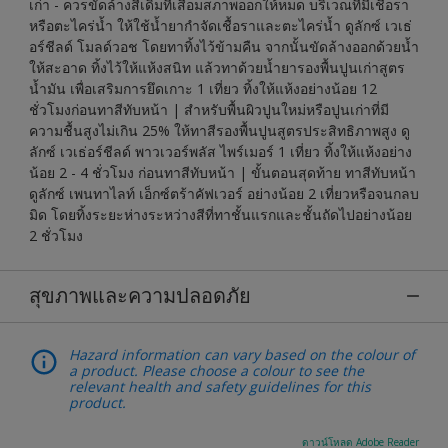
เก่า - ควรขัดล้างสีเดิมที่เสื่อมสภาพออกให้หมด บริเวณที่มีเชื้อรา
หรือตะไคร่น้ำ ให้ใช้น้ำยากำจัดเชื้อราและตะไคร่น้ำ ดูลักซ์ เวเธ่
อร์ชีลด์ โมลด์วอช โดยทาทิ้งไว้ข้ามคืน จากนั้นขัดล้างออกด้วยน้ำ
ให้สะอาด ทิ้งไว้ให้แห้งสนิท แล้วทาด้วยน้ำยารองพื้นปูนเก่าสูตร
น้ำมัน เพื่อเสริมการยึดเกาะ 1 เที่ยว ทิ้งให้แห้งอย่างน้อย 12
ชั่วโมงก่อนทาสีทับหน้า | สำหรับพื้นผิวปูนใหม่หรือปูนเก่าที่มี
ความชื้นสูงไม่เกิน 25% ให้ทาสีรองพื้นปูนสูตรประสิทธิภาพสูง ดู
ลักซ์ เวเธ่อร์ชีลด์ พาวเวอร์พลัส ไพร์เมอร์ 1 เที่ยว ทิ้งให้แห้งอย่าง
น้อย 2 - 4 ชั่วโมง ก่อนทาสีทับหน้า | ขั้นตอนสุดท้าย ทาสีทับหน้า
ดูลักซ์ เพนทาไลท์ เอ็กซ์ตร้าคัฟเวอร์ อย่างน้อย 2 เที่ยวหรือจนกลบ
มิด โดยทิ้งระยะห่างระหว่างสีที่ทาชั้นแรกและชั้นถัดไปอย่างน้อย
2 ชั่วโมง
สุขภาพและความปลอดภัย
Hazard information can vary based on the colour of
a product. Please choose a colour to see the
relevant health and safety guidelines for this
product.
ดาวน์โหลด Adobe Reader