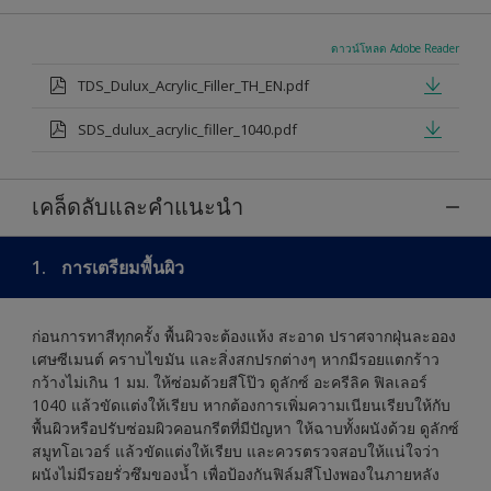
ดาวน์โหลด Adobe Reader
TDS_Dulux_Acrylic_Filler_TH_EN.pdf
SDS_dulux_acrylic_filler_1040.pdf
เคล็ดลับและคำแนะนำ
1.
การเตรียมพื้นผิว
ก่อนการทาสีทุกครั้ง พื้นผิวจะต้องแห้ง สะอาด ปราศจากฝุ่นละออง
เศษซีเมนต์ คราบไขมัน และสิ่งสกปรกต่างๆ หากมีรอยแตกร้าว
กว้างไม่เกิน 1 มม. ให้ซ่อมด้วยสีโป๊ว ดูลักซ์ อะครีลิค ฟิลเลอร์
1040 แล้วขัดแต่งให้เรียบ หากต้องการเพิ่มความเนียนเรียบให้กับ
พื้นผิวหรือปรับซ่อมผิวคอนกรีตที่มีปัญหา ให้ฉาบทั้งผนังด้วย ดูลักซ์
สมูทโอเวอร์ แล้วขัดแต่งให้เรียบ และควรตรวจสอบให้แน่ใจว่า
ผนังไม่มีรอยรั่วซึมของน้ำ เพื่อป้องกันฟิล์มสีโป่งพองในภายหลัง