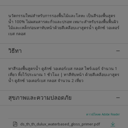
นวัตกรรมใหม่สำหรับการรองพื้นไม้และโลหะ เป็นสีรองพื้นสูตร
น้ำ 100% ไม่ผสมสารตะกั่วและปรอท เหมาะสำหรับรองพื้นพื้นผิว
ไม้และเหล็กก่อนทาทับหน้าด้วยสีเคลือบเงาสูตรน้ำ ดูลักซ์ วอเตอร์
เบส กลอส
วิธีทา
ทาสีรองพื้นสูตรน้ำ ดูลักซ์ วอเตอร์เบส กลอส ไพร์เมอร์ จำนวน 1
เที่ยว ทิ้งไว้ประมาณ 1 ชั่วโมง | ทาสีทับหน้า ด้วยสีเคลือบเงาสูตร
น้ำ ดูลักซ์ วอเตอร์เบส กลอส จำนวน 2 เที่ยว
สุขภาพและความปลอดภัย
ดาวน์โหลด Adobe Reader
ds_th_th_dulux_waterbased_gloss_primer.pdf