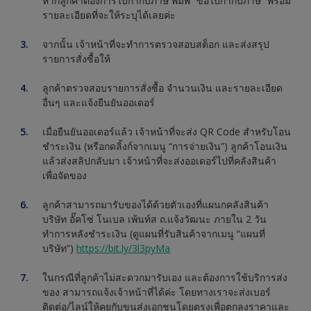
หากลูกค้าต้องการใบกำกับภาษี พิมพ์ “ขอใบกำกับภาษี” พร้อม
รายละเอียดที่จะให้ระบุได้เลยค่ะ
จากนั้น เจ้าหน้าที่จะทำการตรวจสอบสต็อก และส่งสรุป
รายการสั่งซื้อให้
ลูกค้าตรวจสอบรายการสั่งซื้อ จำนวนเงิน และรายละเอียด
อื่นๆ และแจ้งยืนยันออเดอร์
เมื่อยืนยันออเดอร์แล้ว เจ้าหน้าที่จะส่ง QR Code สำหรับโอน
ชำระเงิน (หรือกดลิ้งก์จากเมนู “การจ่ายเงิน”) ลูกค้าโอนเงิน
แล้วส่งสลิปกลับมา เจ้าหน้าที่จะส่งออเดอร์ไปที่คลังสินค้า
เพื่อจัดของ
ลูกค้าสามารถมารับของได้ด้วยตัวเองที่แผนกคลังสินค้า
บริษัท อั๊คโซ่ โนเบล เพ้นท์ส ถ.แจ้งวัฒนะ ภายใน 2 วัน
ทำการหลังชำระเงิน (ดูแผนที่รับสินค้าจากเมนู “แผนที่
บริษัท”)
https://bit.ly/3l3pyMa
ในกรณีที่ลูกค้าไม่สะดวกมารับเอง และต้องการใช้บริการส่ง
ของ สามารถแจ้งเจ้าหน้าที่ได้ค่ะ โดยทางเราจะส่งเบอร์
ติดต่อ/ไลน์ให้คุยกับขนส่งเอกชนโดยตรงเพื่อตกลงราคาและ