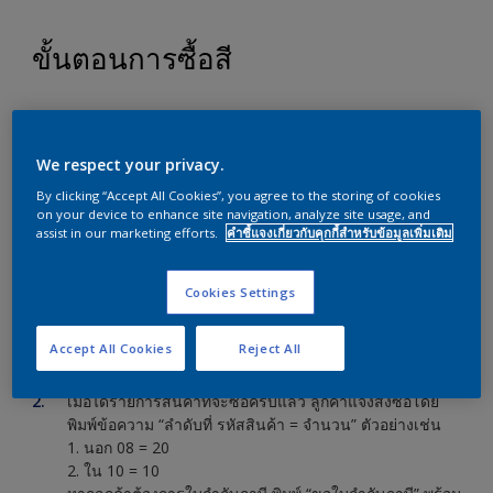
ขั้นตอนการซื้อสี
เลือกสินค้าที่ต้องการสั่งซื้อ โดยดูรายการสินค้าในเมนู
“เลือกเฉดสี” ซึ่งจะระบุรายละเอียดไว้ทั้งหมด เช่น ชื่อรุ่น
We respect your privacy.
สินค้า เบอร์สี เฉดสี* ขนาด ราคา และรหัสสั่งสินค้า**
*เฉดสีที่แสดง เป็นเฉดสีที่ใกล้เคียงโดยเทียบจากระบบ
By clicking “Accept All Cookies”, you agree to the storing of cookies
คอมพิวเตอร์เท่านั้น หากต้องการดูเฉดสีจริง ลูกค้าสามารถ
on your device to enhance site navigation, analyze site usage, and
assist in our marketing efforts.
คำชี้แจงเกี่ยวกับคุกกี้สำหรับข้อมูลเพิ่มเติม
เข้ามาดูได้ที่บอร์ดแสดงสินค้าที่ บริษัท อั๊คโซ่ โนเบล เพ้นท์ส
ถ.แจ้งวัฒนะ (กดดูแผนที่จากเมนู “แผนที่
บริษัท”)
https://bit.ly/3l3pyMa
Cookies Settings
**รหัสสั่งสินค้า เช่น “นอก 08” “ใน 10” จะสื่อถึงประเภท
ของผลิตภัณฑ์ว่าเป็นสีทาภายนอก ภายใน หรือสีน้ำมัน
Accept All Cookies
Reject All
ลูกค้าจดรหัสสั่งสินค้านี้ไว้ใช้พิมพ์สั่งสินค้าค่ะ
เมื่อได้รายการสินค้าที่จะซื้อครบแล้ว ลูกค้าแจ้งสั่งซื้อโดย
พิมพ์ข้อความ “ลำดับที่ รหัสสินค้า = จำนวน” ตัวอย่างเช่น
1. นอก 08 = 20
2. ใน 10 = 10