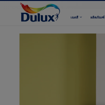
เฉดสี
ผลิตภัณฑ์