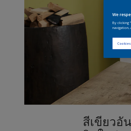
We respe
By clicking
navigation, 
Cookies
สีเขียวอ