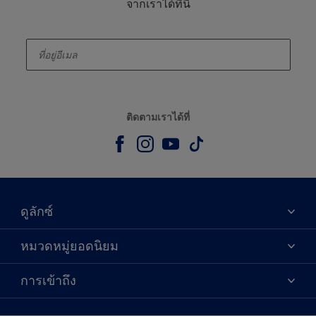
จากเราได้ที่นี่
enter-your-email
ติดตามเราได้ที่
ดูลักซ์
เกี่ยวกับดูลักซ์
หมวดหมู่ยอดนิยม
ติดต่อเรา
เฉดสี
การเข้าถึง
ค้นหาร้านค้า
ผลิตภัณฑ์
ความแม่นยำของสี