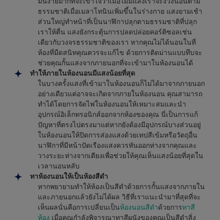
มันง่ายมากที่จะเข้าใจว่าเมื่อไม่มีแสงเราจะง่วงนอนตาม
ธรรมชาติเมื่อเมลาโทนินเพิ่มขึ้นในร่างกาย แสงยามเช้า
ส่วนใหญ่ทำหน้าที่เป็นนาฬิกาปลุกตามธรรมชาติที่ปลุก
เราให้ตื่น แสงยังกระตุ้นการปลดปล่อยคอร์ติซอลเช่น
เดียวกับวงจรธรรมชาติของเรา หากคุณไม่ได้นอนในที่
ห้องที่มืดสนิทคุณควรจะแก้ไข ด้วยการติดม่านแบบทึบจะ
ช่วยคุณกั้นแสงจากภายนอกที่จะเข้ามาในห้องนอนได้
ทำให้ภายในห้องนอนมีแสงน้อยที่สุด
ในบางครั้งแสงที่เข้ามาในห้องนอนก็ไม่ได้มาจากภายนอก
อย่างเดียวแต่อาจจะเกิดจากภายในห้องนอน คุณสามารถ
ทำได้โดยการจัดไฟในห้องนอนให้เหมาะสมและนำ
อุปกรณ์อิเล็กทรอนิกส์ออกจากห้องของคุณ นี่เป็นการแก้
ปัญหาที่ตรงไปตรงมาแต่หากยังต้องมีอุปกรณ์บางส่วนอยู่
ในห้องนอนให้ปิดการส่องแสงด้วยเทปสีเข้มหรือวัตถุอื่น
นาฬิกาที่มีหน้าปัดเรืองแสงควรหันออกห่างจากคุณและ
วางระยะห่างจากเตียงเพื่อช่วยให้คุณเห็นแสงน้อยที่สุดใน
เวลานอนหลับ
ทาห้องนอนให้เป็นห้องสีดำ
หากพยายามทำให้ห้องเป็นสีดำด้วยการกั้นแสงจากภายใน
และภายนอกแล้วยังไม่ได้ผล วิธีที่เราแนะนำมาที่สุดที่จะ
เห็นผลนั่นคือการเปลี่ยนเป็น
ห้องนอนสีดำ
ด้วยการ
ทาสี
ห้อง
เมื่อคุณกำลังพิจารณาทาสีผนังของคุณเป็นสีดำสิ่ง