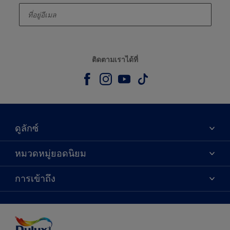
ติดตามเราได้ที่
ดูลักซ์
เกี่ยวกับดูลักซ์
หมวดหมู่ยอดนิยม
ติดต่อเรา
เฉดสี
การเข้าถึง
ค้นหาร้านค้า
ผลิตภัณฑ์
ความแม่นยำของสี
ไอเดียการตกแต่ง
คำแนะนำจากผู้เชี่ยวชาญ