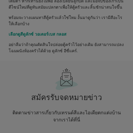
เต็มตา หากเท่านี้ยังไม่พอ ลองเปลี่ยนลูกบิด และมือจับของเก่าเป็น
ดีไซน์ใหม่ที่ดูทันสมัยแปลกตาเพื่อให้ตู้ครัวและลิ้นชักน่าสนใจขึ้น
พร้อมจะวางแผนทาสีตู้ครัวแล้วใช่ใหม งั้นมาดูกันว่า เรามีสีอะไร
ให้เลือกบ้าง
เลือกดูสีดูลักซ์ วอเตอร์เบส กลอส
อย่าลืมว่าถ้าคุณตัดสินใจปล่อยตู้ครัวไว้อย่างเดิม ยังสามารถแปลง
โฉมผนังห้องครัวได้ด้วย ดูลักซ์ อีซี่แคร์.
สมัครรับจดหมายข่าว
ติดตามข่าวสารเกี่ยวกับเทรนด์สีและไอเดียตกแต่งบ้าน
จากเราได้ที่นี่
enter-your-email