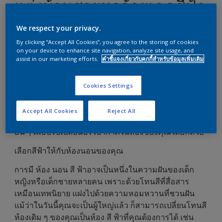
แต่งบ้านสวยหรูด้วยเฉดสีฟ้า
We respect your privacy.
หากมองย้อนกลับไป อาจเป็นเรื่องยากที่ใครบางคนอาจมี
ห้องนอนสีฟ้า
เป็นของตัวเอง แต่ในวันนี้คุณสามารถเสก
By clicking “Accept All Cookies”, you agree to the storing of cookies
on your device to enhance site navigation, analyze site usage, and
ความฝันขอคุณให้เป็นสีที่คุณต้องการได้แล้ว
assist in our marketing efforts.
คำชี้แจงเกี่ยวกับคุกกี้สำหรับข้อมูลเพิ่มเติม
นอกจากที่คุณสามารถทา
สีฟ้าไปยังผนังของห้องได้แ
ล้ว
ยังสามารถนำสีเข้มมาทาในบางส่วนของผนังเพื่อเพิ่มมิติ
Cookies Settings
ของห้องได้อีกด้วย การทำเช่นนี้นอกจากจะได้ขนาดห้องที่
ใหญ่ขึ้นแล้ว คุณยังได้รับความรู้สึกเหมือนมีบ้านใหม่เลย
Accept All Cookies
Reject All
ทีเดียว อย่างไรก็ตามคุณยังสามารถเลือกใช้
โทนสี
ฟ้าอ่อน
อื่น ๆ เพื่อปรับเปลี่ยนบรรยากาศในห้องของคุณได้อีกด้วย
เลือกสีฟ้าให้กับห้องนอนของคุณ
การมี ห้อง นอน สี ฟ้าอาจเป็นหนึ่งในความฝันของเด็ก
หญิงหรือเด็กชายหลายคน เพราะด้วยโทนสีที่สื่อสาร
เหมือนเทพนิยาย แฝงไปด้วยความหอมหวานที่ชวนฝัน
แม้ว่าในวันนี้คุณจะเป็นผู้ใหญ่แล้ว ก็สามารถเปลี่ยนโทนสี
ห้องเดิม ๆ ของคุณเป็นห้อง สี ฟ้าที่คุณต้องการได้ เช่น