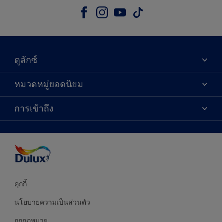
ดูลักซ์
เกี่ยวกับดูลักซ์
หมวดหมู่ยอดนิยม
ติดต่อเรา
เฉดสี
การเข้าถึง
ค้นหาร้านค้า
ผลิตภัณฑ์
ความแม่นยำของสี
ไอเดียการตกแต่ง
คำแนะนำจากผู้เชี่ยวชาญ
บริการออกแบบสี
คุกกี้
นโยบายความเป็นส่วนตัว
ถูกกฎหมาย