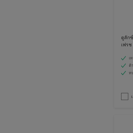
ดูลักซ
เฟรช
เท
ต้
ท
เ