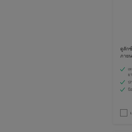
ดูลักซ
ภายนอ
เท
ย
ปก
ป้
เ