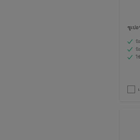
ซูเปอ
ป้
ป้
ใช
เ