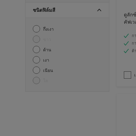
ชนิดฟิล์มสี
ดูลักซ
คัฟเว
กึ่งเงา
กา
ขาว
กา
ด้าน
ต้
เงา
เนียน
เ
ใส