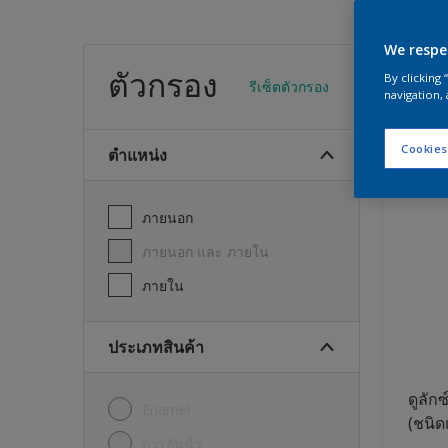
We respe
สีทา
ตัวกรอง
By clicking
รีเซ็ตตัวกรอง
navigation, 
24
พบผลิต
Cookies
ตำแหน่ง
ภายนอก
ภายนอก และ ภายใน
ภายใน
ประเภทสินค้า
ดูลักซ
Enamel
(ชนิด
การกันน้ำ