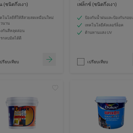
 (ชนิดกึ่งเงา)
เฟล็กซ์ (ชนิดกึ่งเงา)
คโนโลยีที่ให้สีสวยสดเหมือนใหม่
ป้องกันน้ำฝนและป้องกันรอย
าวนาน
เทคโนโลยีคัลเลอร์ล็อค
องกันสีหลุดล่อน
ต้านทานแสง UV
รกลบมิดได้ดี
ปรียบเทียบ
เปรียบเทียบ