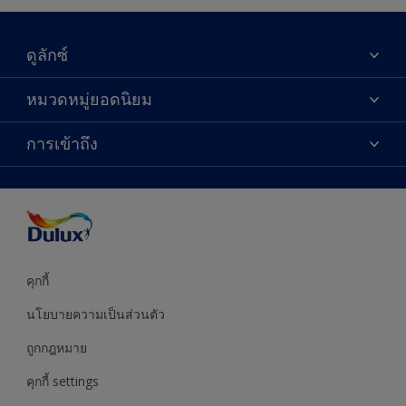
ดูลักซ์
เกี่ยวกับดูลักซ์
หมวดหมู่ยอดนิยม
ติดต่อเรา
เฉดสี
การเข้าถึง
ค้นหาร้านค้า
ผลิตภัณฑ์
ความแม่นยำของสี
ไอเดียการตกแต่ง
คำแนะนำจากผู้เชี่ยวชาญ
บริการออกแบบสี
คุกกี้
นโยบายความเป็นส่วนตัว
ถูกกฎหมาย
คุกกี้ settings