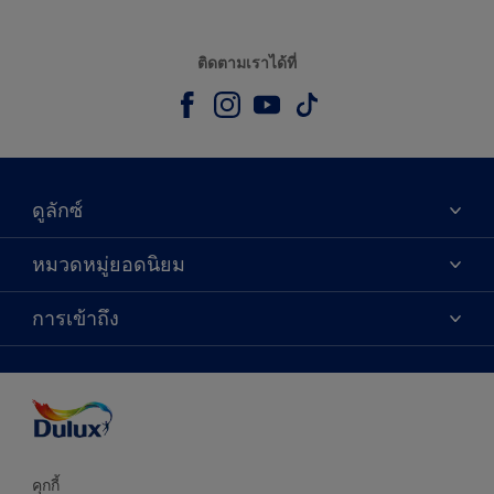
ติดตามเราได้ที่
ดูลักซ์
เกี่ยวกับดูลักซ์
หมวดหมู่ยอดนิยม
ติดต่อเรา
เฉดสี
การเข้าถึง
ค้นหาร้านค้า
ผลิตภัณฑ์
ความแม่นยำของสี
ไอเดียการตกแต่ง
คำแนะนำจากผู้เชี่ยวชาญ
บริการออกแบบสี
คุกกี้