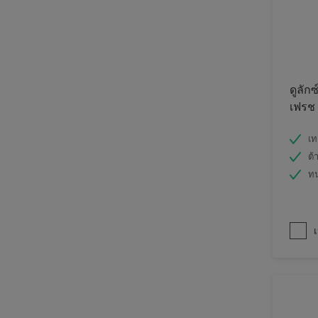
ดูลักซ
เฟรช
เท
ต้
ท
เ