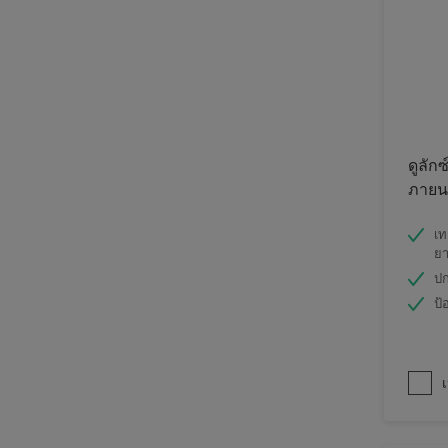
ดูลักซ
ภายนอ
เท
ย
ปก
ป้
เ