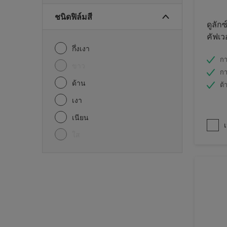
ชนิดฟิล์มสี
ดูลักซ
คัฟเว
กึ่งเงา
กา
ขาว
กา
ด้าน
ต้
เงา
เนียน
เ
ใส