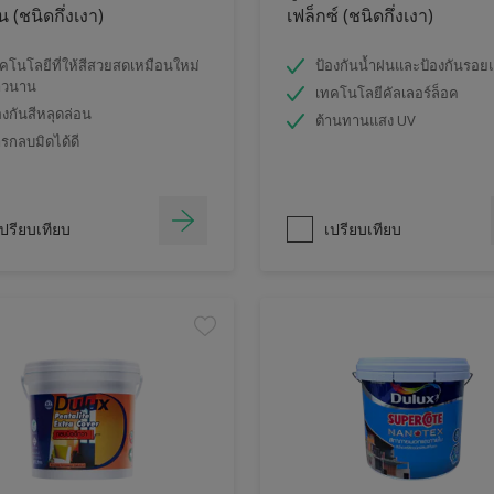
 (ชนิดกึ่งเงา)
เฟล็กซ์ (ชนิดกึ่งเงา)
คโนโลยีที่ให้สีสวยสดเหมือนใหม่
ป้องกันน้ำฝนและป้องกันรอย
าวนาน
เทคโนโลยีคัลเลอร์ล็อค
องกันสีหลุดล่อน
ต้านทานแสง UV
รกลบมิดได้ดี
ปรียบเทียบ
เปรียบเทียบ