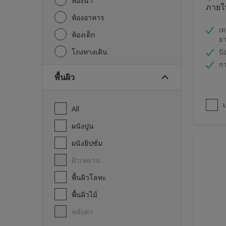
ห้องน้ำ
ภายใน
ห้องอาหาร
เท
ห้องเด็ก
ย
โถงทางเดิน
ป้
กา
พื้นผิว
เ
All
ผนังปูน
ผนังยิปซั่ม
ฝ้าเพดาน
พื้นผิวโลหะ
พื้นผิวไม้
หลังคา