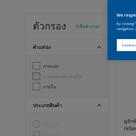
We respe
สีทา
ตัวกรอง
By clicking
รีเซ็ตตัวกรอง
navigation, 
23
พบผลิต
Cookies
ตำแหน่ง
ภายนอก
ภายนอก และ ภายใน
ภายใน
ประเภทสินค้า
ดูลักซ
Enamel
(ชนิด
การกันน้ำ