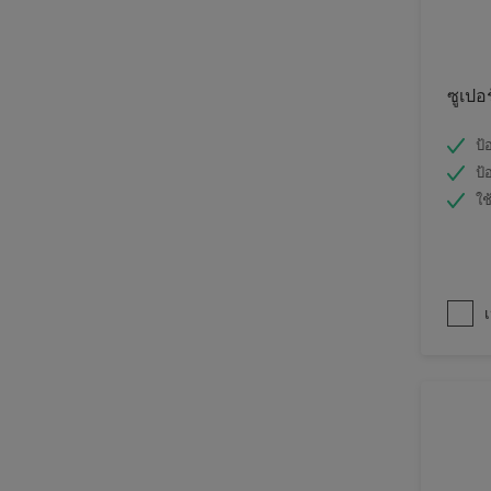
ซูเปอ
ป้
ป้
ใช
เ