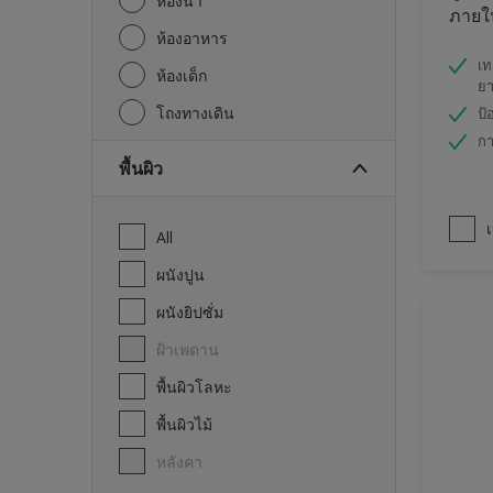
ห้องน้ำ
ภายใน
ห้องอาหาร
เท
ห้องเด็ก
ย
โถงทางเดิน
ป้
กา
พื้นผิว
เ
All
ผนังปูน
ผนังยิปซั่ม
ฝ้าเพดาน
พื้นผิวโลหะ
พื้นผิวไม้
หลังคา