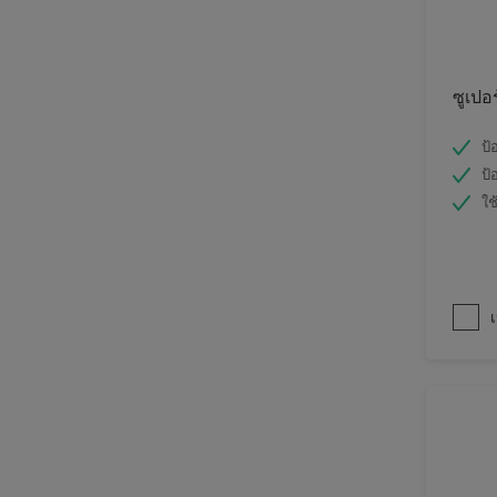
ซูเปอ
ป้
ป้
ใช
เ