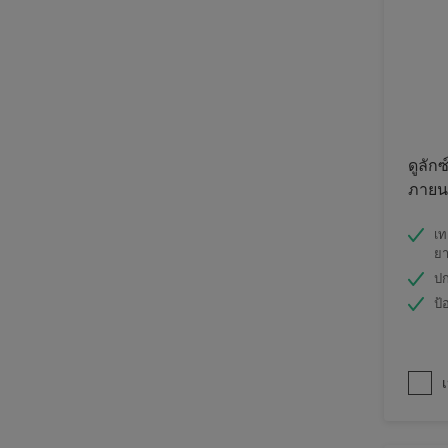
ดูลักซ
ภายนอ
เท
ย
ปก
ป้
เ