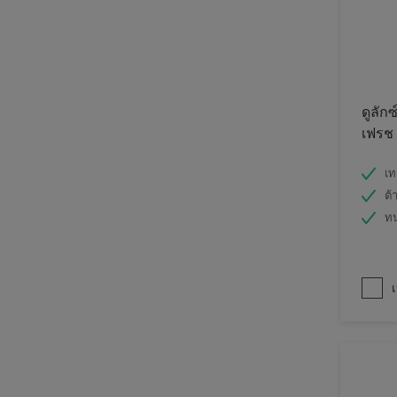
ดูลักซ
เฟรช
เท
ต้
ท
เ