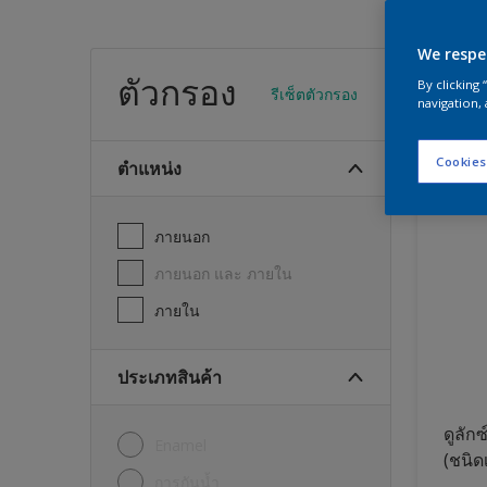
We respe
สีทา
ตัวกรอง
By clicking
รีเซ็ตตัวกรอง
navigation, 
23
พบผลิต
Cookies
ตำแหน่ง
ภายนอก
ภายนอก และ ภายใน
ภายใน
ประเภทสินค้า
ดูลักซ
Enamel
(ชนิด
การกันน้ำ