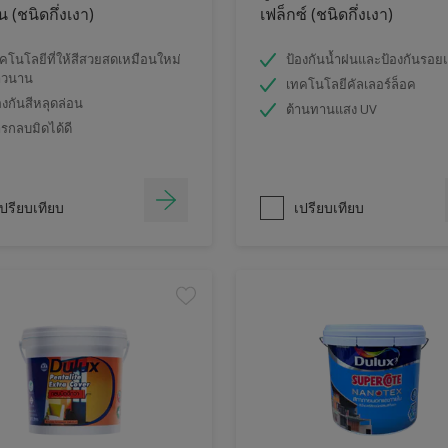
 (ชนิดกึ่งเงา)
เฟล็กซ์ (ชนิดกึ่งเงา)
คโนโลยีที่ให้สีสวยสดเหมือนใหม่
ป้องกันน้ำฝนและป้องกันรอย
าวนาน
เทคโนโลยีคัลเลอร์ล็อค
องกันสีหลุดล่อน
ต้านทานแสง UV
รกลบมิดได้ดี
ปรียบเทียบ
เปรียบเทียบ