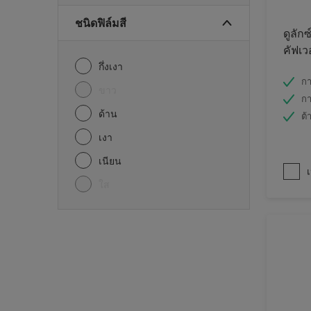
ชนิดฟิล์มสี
ดูลักซ
คัฟเว
กึ่งเงา
กา
ขาว
กา
ด้าน
ต้
เงา
เนียน
เ
ใส