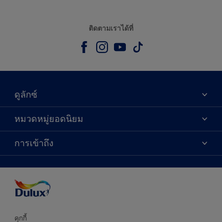
ติดตามเราได้ที่
ดูลักซ์
เกี่ยวกับดูลักซ์
หมวดหมู่ยอดนิยม
ติดต่อเรา
เฉดสี
การเข้าถึง
ค้นหาร้านค้า
ผลิตภัณฑ์
ความแม่นยำของสี
ไอเดียการตกแต่ง
คำแนะนำจากผู้เชี่ยวชาญ
บริการออกแบบสี
คุกกี้