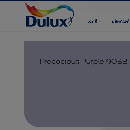
เฉดสี
ผลิตภัณฑ์
Precocious Purple 90BB