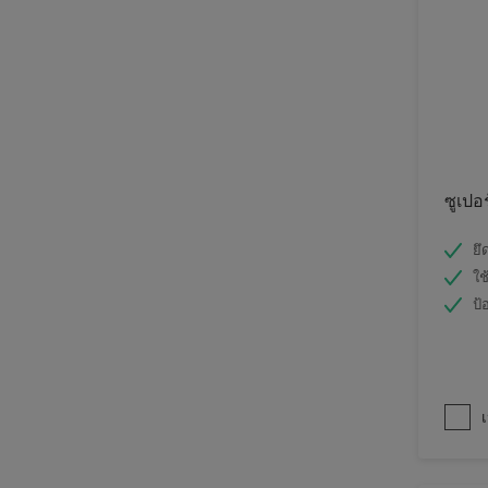
ซูเปอ
ยึ
ใช
ป้
เ