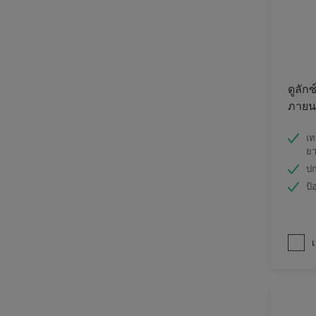
ดูลักซ
ภายนอ
เท
ย
ปก
ป้
เ