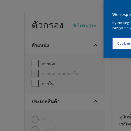
We respe
สีทา
ตัวกรอง
By clicking
รีเซ็ตตัวกรอง
navigation, 
19
พบผลิต
Cookies
ตำแหน่ง
ภายนอก
ภายนอก และ ภายใน
ภายใน
ประเภทสินค้า
ดูลักซ
Enamel
(ชนิด
การกันน้ำ