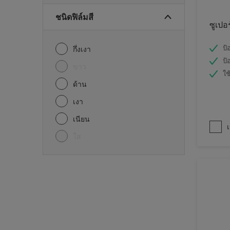
ชนิดฟิล์มสี
ซูเปอ
ป้
กึ่งเงา
ป้
ขาว
ใช
ด้าน
เงา
เนียน
เ
ใส