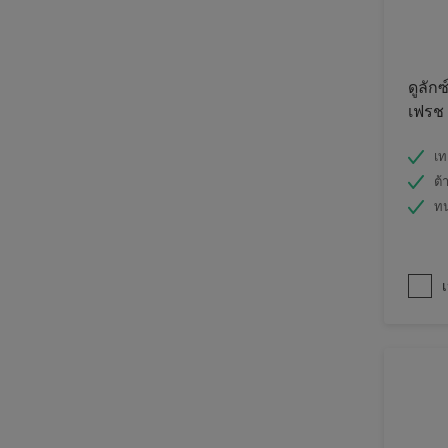
ดูลักซ
เฟรช
เท
ต้
ท
เ