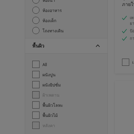
ห้องน้ำ
ภายใน
ห้องอาหาร
เท
ห้องเด็ก
ย
โถงทางเดิน
ป้
กา
พื้นผิว
เ
All
ผนังปูน
ผนังยิปซั่ม
ฝ้าเพดาน
พื้นผิวโลหะ
พื้นผิวไม้
หลังคา