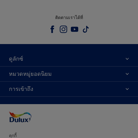
ติดตามเราได้ที่
ดูลักซ์
เกี่ยวกับดูลักซ์
หมวดหมู่ยอดนิยม
ติดต่อเรา
เฉดสี
การเข้าถึง
ค้นหาร้านค้า
ผลิตภัณฑ์
ความแม่นยำของสี
ไอเดียการตกแต่ง
คำแนะนำจากผู้เชี่ยวชาญ
บริการออกแบบสี
คุกกี้