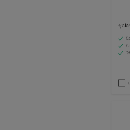
ซูเปอ
ป้
ป้
ใช
เ