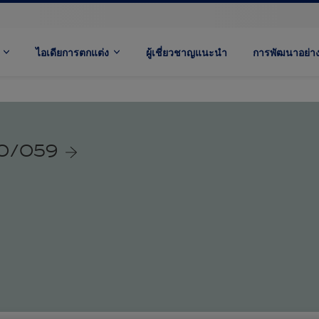
ไอเดียการตกแต่ง
ผู้เชี่ยวชาญแนะนำ
การพัฒนาอย่างย
60/059