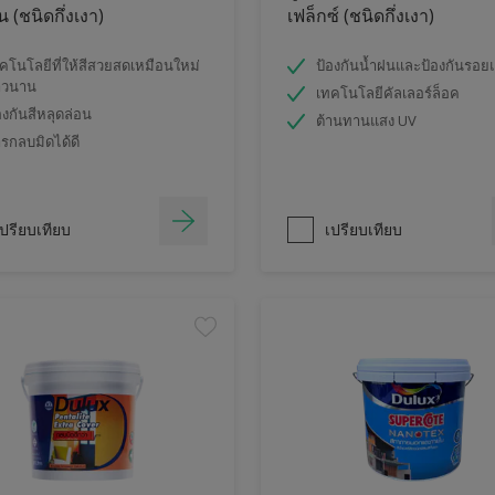
 (ชนิดกึ่งเงา)
เฟล็กซ์ (ชนิดกึ่งเงา)
คโนโลยีที่ให้สีสวยสดเหมือนใหม่
ป้องกันน้ำฝนและป้องกันรอย
าวนาน
เทคโนโลยีคัลเลอร์ล็อค
องกันสีหลุดล่อน
ต้านทานแสง UV
รกลบมิดได้ดี
ปรียบเทียบ
เปรียบเทียบ