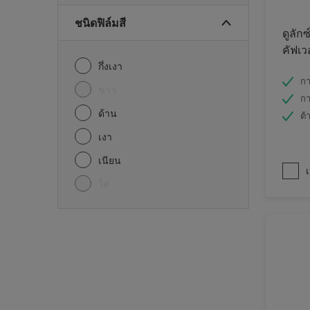
ชนิดฟิล์มสี
ดูลักซ
คัฟเว
กึ่งเงา
กา
ขาว
กา
ด้าน
ต้
เงา
เนียน
เ
ใส