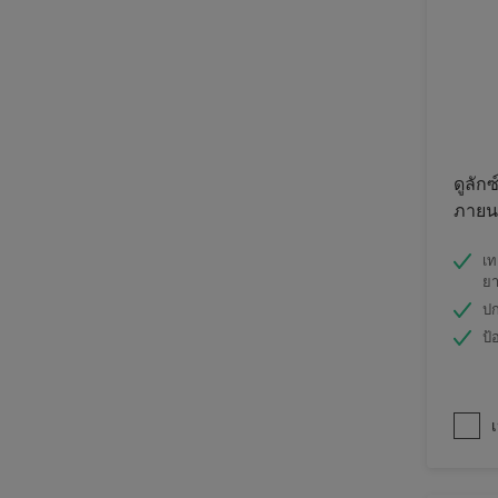
ดูลักซ
ภายนอ
เท
ย
ปก
ป้
เ