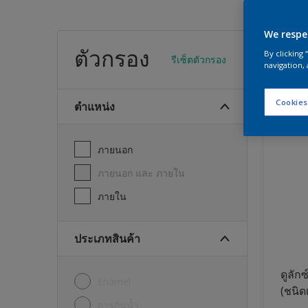
We respe
สีทา
ตัวกรอง
By clicking
รีเซ็ตตัวกรอง
navigation, 
23
พบผลิต
Cookies
ตำแหน่ง
ภายนอก
ภายนอก และ ภายใน
ภายใน
ประเภทสินค้า
ดูลักซ
Enamel
(ชนิด
การกันน้ำ