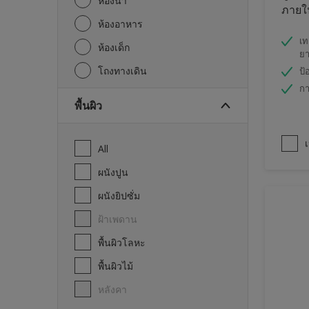
ห้องน้ำ
ภายใน
ห้องอาหาร
เท
ห้องเด็ก
ย
โถงทางเดิน
ป้
กา
พื้นผิว
เ
All
ผนังปูน
ผนังยิปซั่ม
ฝ้าเพดาน
พื้นผิวโลหะ
พื้นผิวไม้
หลังคา