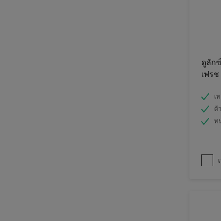
ดูลักซ
เฟรช
เท
ต้
ท
เ