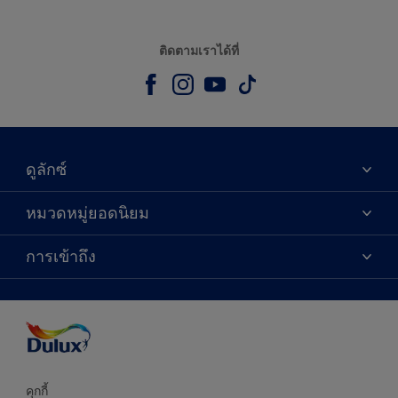
ติดตามเราได้ที่
ดูลักซ์
เกี่ยวกับดูลักซ์
หมวดหมู่ยอดนิยม
ติดต่อเรา
เฉดสี
การเข้าถึง
ค้นหาร้านค้า
ผลิตภัณฑ์
ความแม่นยำของสี
ไอเดียการตกแต่ง
คำแนะนำจากผู้เชี่ยวชาญ
บริการออกแบบสี
คุกกี้