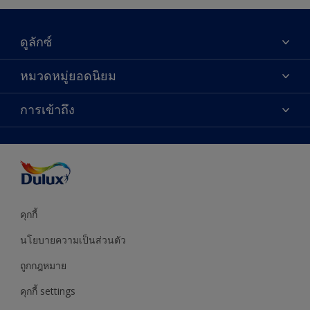
ดูลักซ์
เกี่ยวกับดูลักซ์
หมวดหมู่ยอดนิยม
ติดต่อเรา
เฉดสี
การเข้าถึง
ค้นหาร้านค้า
ผลิตภัณฑ์
ความแม่นยำของสี
ไอเดียการตกแต่ง
คำแนะนำจากผู้เชี่ยวชาญ
บริการออกแบบสี
คุกกี้
นโยบายความเป็นส่วนตัว
ถูกกฎหมาย
คุกกี้ settings