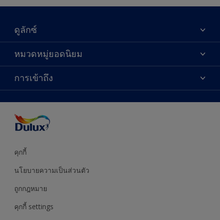
ดูลักซ์
เกี่ยวกับดูลักซ์
หมวดหมู่ยอดนิยม
ติดต่อเรา
เฉดสี
การเข้าถึง
ค้นหาร้านค้า
ผลิตภัณฑ์
ความแม่นยำของสี
ไอเดียการตกแต่ง
คำแนะนำจากผู้เชี่ยวชาญ
บริการออกแบบสี
คุกกี้
นโยบายความเป็นส่วนตัว
ถูกกฎหมาย
คุกกี้ settings