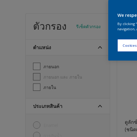
We respe
สีทา
ตัวกรอง
By clicking
รีเซ็ตตัวกรอง
navigation, 
23
พบผลิต
Cookies
ตำแหน่ง
ภายนอก
ภายนอก และ ภายใน
ภายใน
ประเภทสินค้า
ดูลักซ
Enamel
(ชนิด
การกันน้ำ