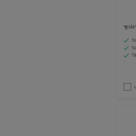
ซูเปอ
ป้
ป้
ใช
เ