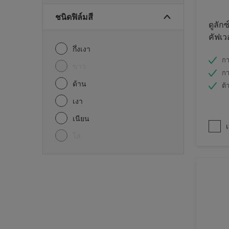
ชนิดฟิล์มสี
ดูลักซ
คัฟเว
กึ่งเงา
กา
ขาว
กา
ด้าน
ต้
เงา
เนียน
เ
ใส