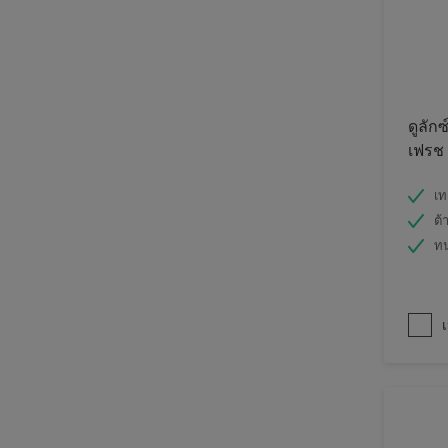
ดูลักซ
เฟรช
เท
ต้
ท
เ