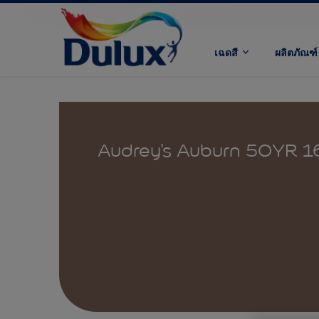
เฉดสี
ผลิตภัณฑ์
Audrey's Auburn 50YR 1