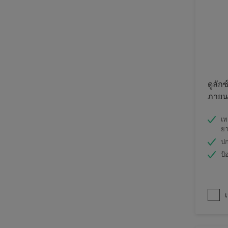
ดูลักซ
ภายนอ
เท
ย
ปก
ป้
เ