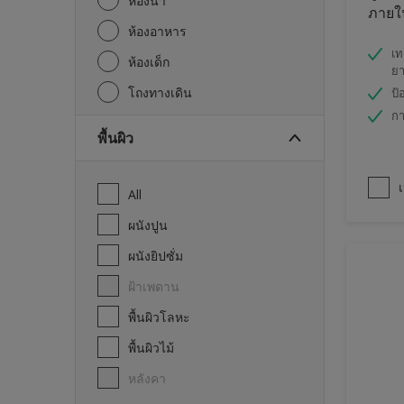
ห้องน้ำ
ภายใน
ห้องอาหาร
เท
ห้องเด็ก
ย
โถงทางเดิน
ป้
กา
พื้นผิว
เ
All
ผนังปูน
ผนังยิปซั่ม
ฝ้าเพดาน
พื้นผิวโลหะ
พื้นผิวไม้
หลังคา