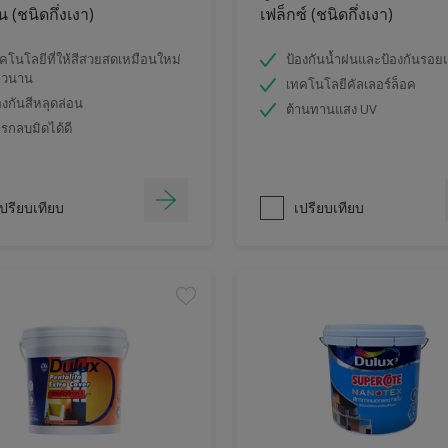
 (ชนิดกึ่งเงา)
เฟล็กซ์ (ชนิดกึ่งเงา)
คโนโลยีที่ให้สีสวยสดเหมือนใหม่
ป้องกันน้ำฝนและป้องกันรอย
าวนาน
เทคโนโลยีคัลเลอร์ล็อค
องกันสีหลุดล่อน
ต้านทานแสง UV
รกลบมิดได้ดี
ปรียบเทียบ
เปรียบเทียบ