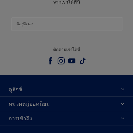
จากเราได้ที่นี่
enter-your-email
ติดตามเราได้ที่
ดูลักซ์
เกี่ยวกับดูลักซ์
หมวดหมู่ยอดนิยม
ติดต่อเรา
เฉดสี
การเข้าถึง
ค้นหาร้านค้า
ผลิตภัณฑ์
ความแม่นยำของสี