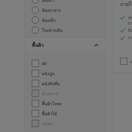
ห้องน้ำ
ภายใน
ห้องอาหาร
เท
ห้องเด็ก
ย
โถงทางเดิน
ป้
กา
พื้นผิว
เ
All
ผนังปูน
ผนังยิปซั่ม
ฝ้าเพดาน
พื้นผิวโลหะ
พื้นผิวไม้
หลังคา