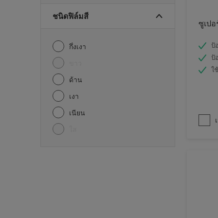
ชนิดฟิล์มสี
ซูเปอ
ป้
กึ่งเงา
ป้
ขาว
ใช
ด้าน
เงา
เนียน
เ
ใส