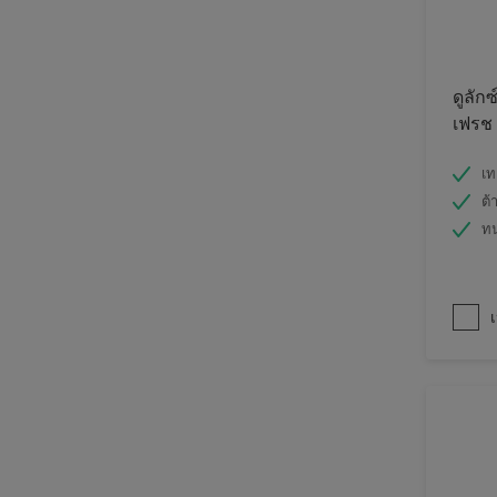
ดูลักซ
เฟรช
เท
ต้
ท
เ