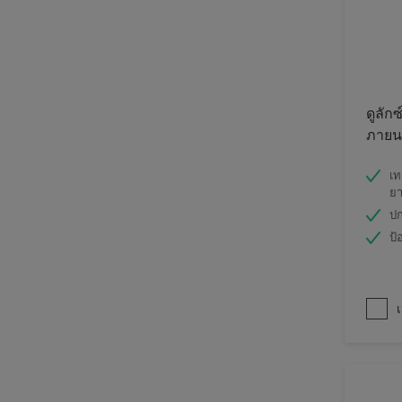
ดูลักซ
ภายนอ
เท
ย
ปก
ป้
เ