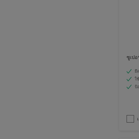
ซูเปอ
ยึ
ใช
ป้
เ