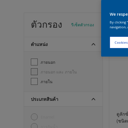
We respe
สีทา
ตัวกรอง
By clicking
รีเซ็ตตัวกรอง
navigation, 
19
พบผลิต
Cookies
ตำแหน่ง
ภายนอก
ภายนอก และ ภายใน
ภายใน
ประเภทสินค้า
ดูลักซ
Enamel
(ชนิด
การกันน้ำ