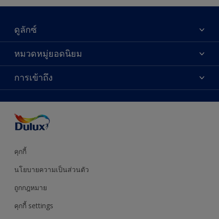
ดูลักซ์
เกี่ยวกับดูลักซ์
หมวดหมู่ยอดนิยม
ติดต่อเรา
เฉดสี
การเข้าถึง
ค้นหาร้านค้า
ผลิตภัณฑ์
ความแม่นยำของสี
ไอเดียการตกแต่ง
คำแนะนำจากผู้เชี่ยวชาญ
บริการออกแบบสี
คุกกี้
นโยบายความเป็นส่วนตัว
ถูกกฎหมาย
คุกกี้ settings