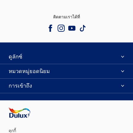
ติดตามเราได้ที่
ดูลักซ์
เกี่ยวกับดูลักซ์
หมวดหมู่ยอดนิยม
ติดต่อเรา
เฉดสี
การเข้าถึง
ค้นหาร้านค้า
ผลิตภัณฑ์
ความแม่นยำของสี
ไอเดียการตกแต่ง
คำแนะนำจากผู้เชี่ยวชาญ
บริการออกแบบสี
คุกกี้