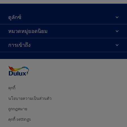
ดูลักซ์
เกี่ยวกับดูลักซ์
หมวดหมู่ยอดนิยม
ติดต่อเรา
เฉดสี
การเข้าถึง
ค้นหาร้านค้า
ผลิตภัณฑ์
ความแม่นยำของสี
ไอเดียการตกแต่ง
คำแนะนำจากผู้เชี่ยวชาญ
บริการออกแบบสี
คุกกี้
นโยบายความเป็นส่วนตัว
ถูกกฎหมาย
คุกกี้ settings