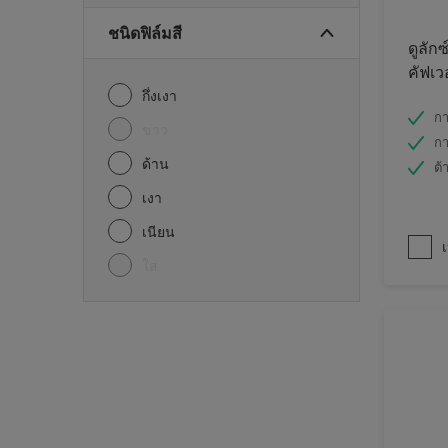
ชนิดฟิล์มสี
ดูลักซ
คัฟเว
กึ่งเงา
กา
ขาว
กา
ด้าน
ต้
เงา
เนียน
เ
ใส