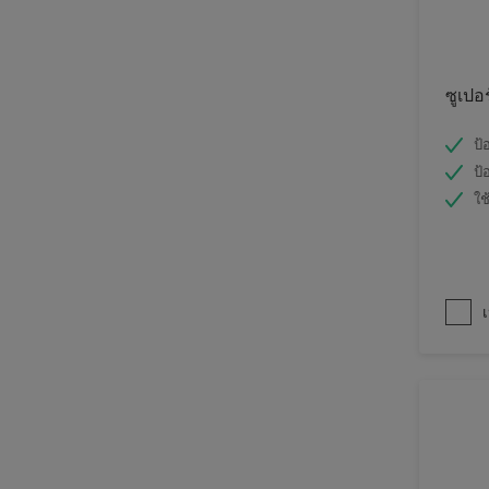
ซูเปอ
ป้
ป้
ใช
เ