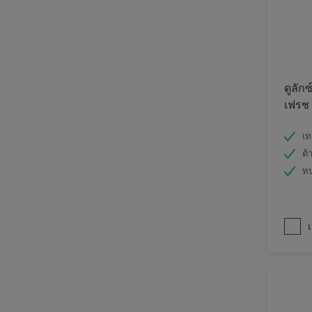
ดูลักซ
เฟรช
เท
ต้
ท
เ