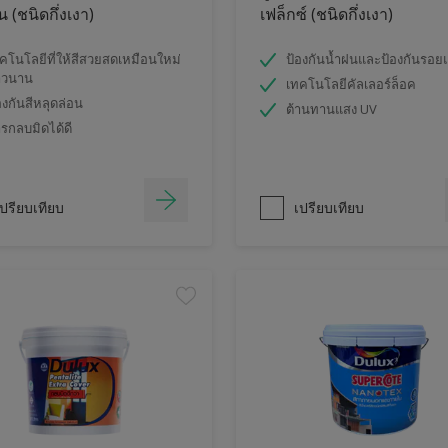
 (ชนิดกึ่งเงา)
เฟล็กซ์ (ชนิดกึ่งเงา)
คโนโลยีที่ให้สีสวยสดเหมือนใหม่
ป้องกันน้ำฝนและป้องกันรอย
าวนาน
เทคโนโลยีคัลเลอร์ล็อค
องกันสีหลุดล่อน
ต้านทานแสง UV
รกลบมิดได้ดี
ปรียบเทียบ
เปรียบเทียบ