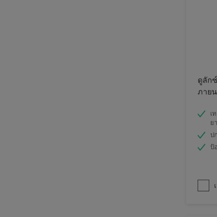
ดูลักซ
ภายนอ
เท
ย
ปก
ป้
เ