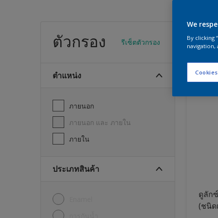
We respe
สีทา
ตัวกรอง
By clicking
รีเซ็ตตัวกรอง
navigation, 
23
พบผลิต
Cookies
ตำแหน่ง
ภายนอก
ภายนอก และ ภายใน
ภายใน
ประเภทสินค้า
ดูลักซ
Enamel
(ชนิด
การกันน้ำ