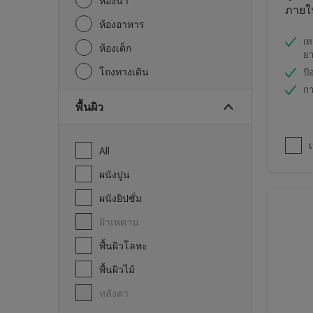
ห้องน้ำ
ภายใน
ห้องอาหาร
เท
ห้องเด็ก
ย
โถงทางเดิน
ป้
กา
พื้นผิว
เ
All
ผนังปูน
ผนังยิปซั่ม
ฝ้าเพดาน
พื้นผิวโลหะ
พื้นผิวไม้
หลังคา