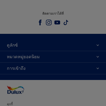
ติดตามเราได้ที่
ดูลักซ์
เกี่ยวกับดูลักซ์
หมวดหมู่ยอดนิยม
ติดต่อเรา
เฉดสี
การเข้าถึง
ค้นหาร้านค้า
ผลิตภัณฑ์
ความแม่นยำของสี
ไอเดียการตกแต่ง
คำแนะนำจากผู้เชี่ยวชาญ
บริการออกแบบสี
คุกกี้