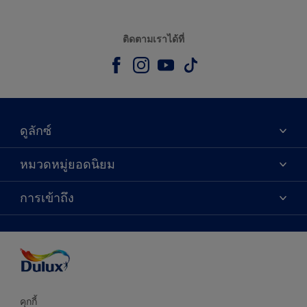
ติดตามเราได้ที่
ดูลักซ์
เกี่ยวกับดูลักซ์
หมวดหมู่ยอดนิยม
ติดต่อเรา
เฉดสี
การเข้าถึง
ค้นหาร้านค้า
ผลิตภัณฑ์
ความแม่นยำของสี
ไอเดียการตกแต่ง
คำแนะนำจากผู้เชี่ยวชาญ
บริการออกแบบสี
คุกกี้