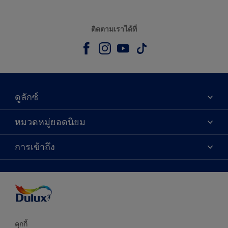
ติดตามเราได้ที่
ดูลักซ์
เกี่ยวกับดูลักซ์
หมวดหมู่ยอดนิยม
ติดต่อเรา
เฉดสี
การเข้าถึง
ค้นหาร้านค้า
ผลิตภัณฑ์
ความแม่นยำของสี
ไอเดียการตกแต่ง
คำแนะนำจากผู้เชี่ยวชาญ
บริการออกแบบสี
คุกกี้