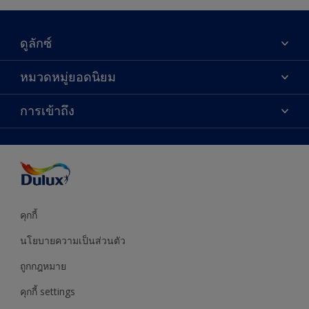
ดูลักซ์
เกี่ยวกับดูลักซ์
หมวดหมู่ยอดนิยม
ติดต่อเรา
เฉดสี
การเข้าถึง
ค้นหาร้านค้า
ผลิตภัณฑ์
ความแม่นยำของสี
ไอเดียการตกแต่ง
คำแนะนำจากผู้เชี่ยวชาญ
บริการออกแบบสี
คุกกี้
นโยบายความเป็นส่วนตัว
ถูกกฎหมาย
คุกกี้ settings