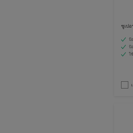
ซูเปอ
ป้
ป้
ใช
เ