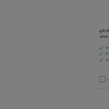
ดูลักซ
เฟรช
เท
ต้
ท
เ