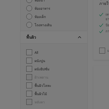
ห้องน้ำ
ภายใน
ห้องอาหาร
เท
ห้องเด็ก
ย
โถงทางเดิน
ป้
กา
พื้นผิว
เ
All
ผนังปูน
ผนังยิปซั่ม
ฝ้าเพดาน
พื้นผิวโลหะ
พื้นผิวไม้
หลังคา