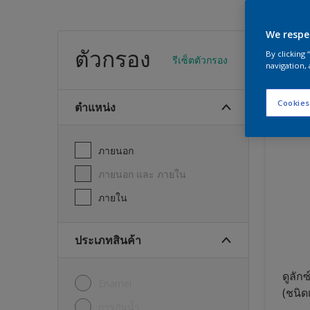
We respe
สีทา
ตัวกรอง
By clicking
รีเซ็ตตัวกรอง
navigation, 
24
พบผลิต
Cookies
ตำแหน่ง
ภายนอก
ภายนอก และ ภายใน
ภายใน
ประเภทสินค้า
ดูลักซ
Enamel
(ชนิด
การกันน้ำ