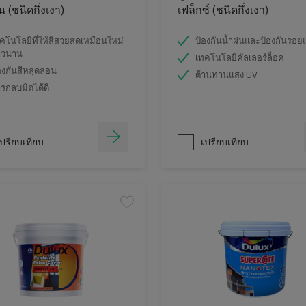
 (ชนิดกึ่งเงา)
เฟล็กซ์ (ชนิดกึ่งเงา)
คโนโลยีที่ให้สีสวยสดเหมือนใหม่
ป้องกันน้ำฝนและป้องกันรอย
าวนาน
เทคโนโลยีคัลเลอร์ล็อค
องกันสีหลุดล่อน
ต้านทานแสง UV
รกลบมิดได้ดี
ปรียบเทียบ
เปรียบเทียบ