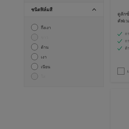
ชนิดฟิล์มสี
ดูลักซ
คัฟเว
กึ่งเงา
กา
ขาว
กา
ด้าน
ต้
เงา
เนียน
เ
ใส