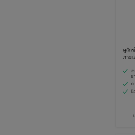
ดูลักซ
ภายนอ
เท
ย
ปก
ป้
เ