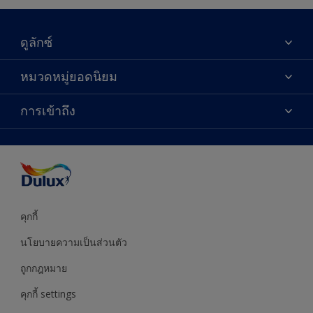
ดูลักซ์
เกี่ยวกับดูลักซ์
หมวดหมู่ยอดนิยม
ติดต่อเรา
เฉดสี
การเข้าถึง
ค้นหาร้านค้า
ผลิตภัณฑ์
ความแม่นยำของสี
ไอเดียการตกแต่ง
คำแนะนำจากผู้เชี่ยวชาญ
บริการออกแบบสี
คุกกี้
นโยบายความเป็นส่วนตัว
ถูกกฎหมาย
คุกกี้ settings