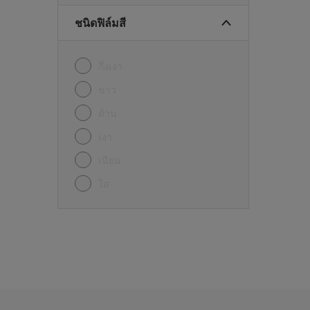
ชนิดฟิล์มสี
กึ่งเงา
ขาว
ด้าน
เงา
เนียน
ใส