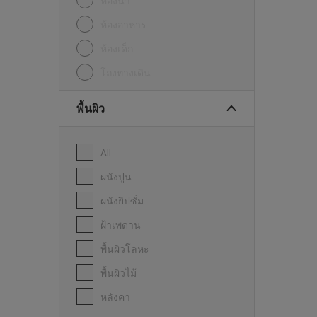
ห้องน้ำ
ห้องอาหาร
ห้องเด็ก
โถงทางเดิน
พื้นผิว
All
ผนังปูน
ผนังยิปซั่ม
ฝ้าเพดาน
พื้นผิวโลหะ
พื้นผิวไม้
หลังคา