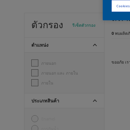
Cookies
สีทา
ตัวกรอง
รีเซ็ตตัวกรอง
0
พบผลิตภ
ตำแหน่ง
ขออภัย เรา
ภายนอก
ภายนอก และ ภายใน
ภายใน
ประเภทสินค้า
Enamel
การกันน้ำ