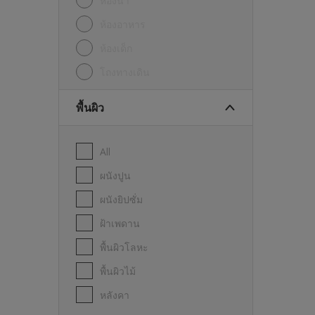
ห้องน้ำ
ห้องอาหาร
ห้องเด็ก
โถงทางเดิน
พื้นผิว
All
ผนังปูน
ผนังยิปซั่ม
ฝ้าเพดาน
พื้นผิวโลหะ
พื้นผิวไม้
หลังคา