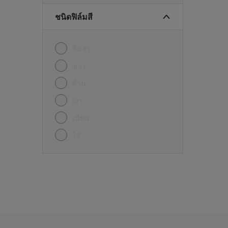
ชนิดฟิล์มสี
กึ่งเงา
ขาว
ด้าน
เงา
เนียน
ใส